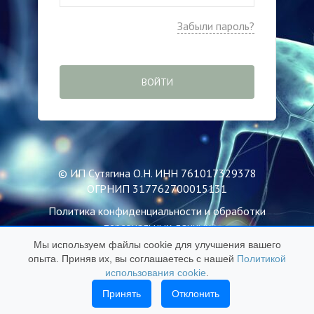
Забыли пароль?
ВОЙТИ
© ИП Сутягина О.Н. ИНН 761017329378
ОГРНИП 317762700015131
Политика конфиденциальности и обработки
персональных данных
Мы используем файлы cookie для улучшения вашего
Пользовательское соглашение
опыта. Приняв их, вы соглашаетесь с нашей
Политикой
Публичная оферта
использования cookie
.
Политика использования файлов Cookie
Принять
Отклонить