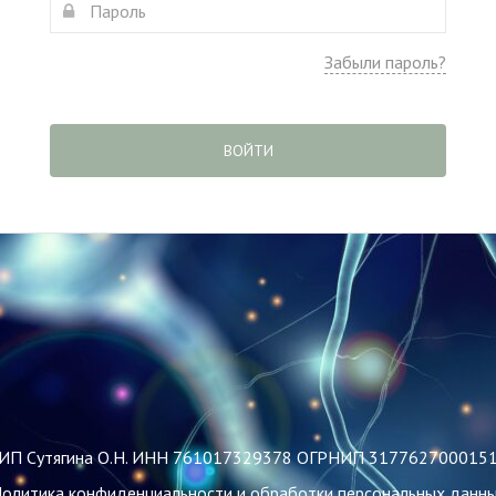
Забыли пароль?
ВОЙТИ
ИП Сутягина О.Н. ИНН 761017329378 ОГРНИП 317762700015
олитика конфиденциальности и обработки персональных данн