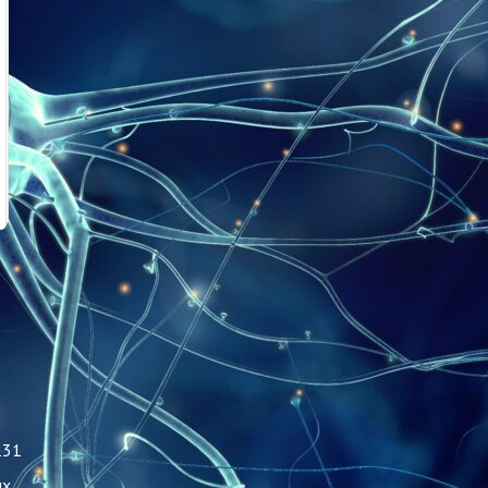
131
ых