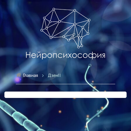
Главная
ДзенII