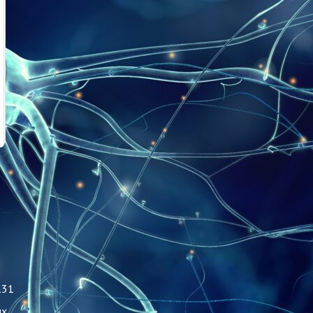
131
ых