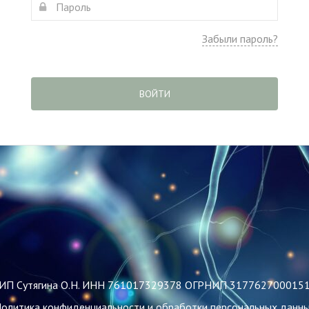
Забыли пароль?
ВОЙТИ
ИП Сутягина О.Н. ИНН 761017329378 ОГРНИП 317762700015
олитика конфиденциальности и обработки персональных данн