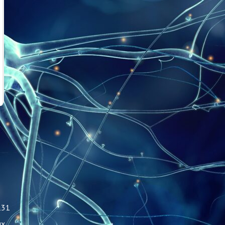
131
ых