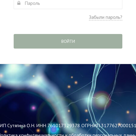
Забыли пароль?
ВОЙТИ
ИП Сутягина О.Н. ИНН 761017329378 ОГРНИП 317762700015
олитика конфиденциальности и обработки персональных данн