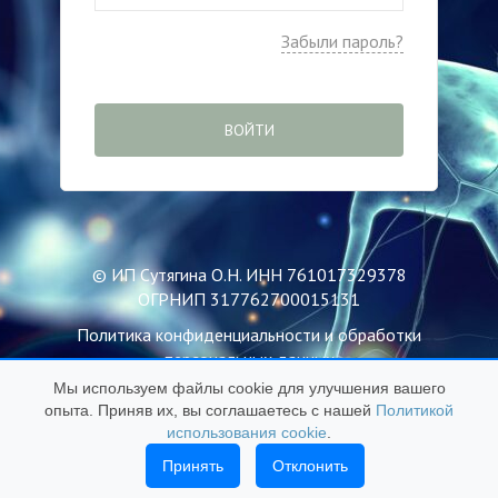
Забыли пароль?
ВОЙТИ
© ИП Сутягина О.Н. ИНН 761017329378
ОГРНИП 317762700015131
Политика конфиденциальности и обработки
персональных данных
Мы используем файлы cookie для улучшения вашего
Пользовательское соглашение
опыта. Приняв их, вы соглашаетесь с нашей
Политикой
Публичная оферта
использования cookie
.
Политика использования файлов Cookie
Принять
Отклонить