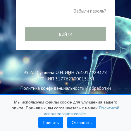
Забыли пароль?
ВОЙТИ
© ИП Сутягина О.Н. ИНН 761017329378
ОГРНИП 317762700015131
Политика конфиденциальности и обработки
персональных данных
Мы используем файлы cookie для улучшения вашего
Пользовательское соглашение
опыта. Приняв их, вы соглашаетесь с нашей
Политикой
Публичная оферта
использования cookie
.
Политика использования файлов Cookie
Принять
Отклонить