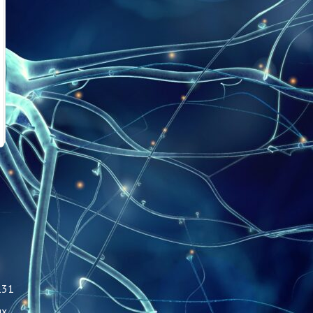
131
ых