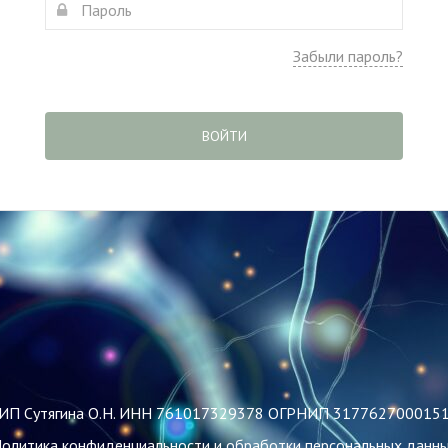
Забыли пароль?
ВОЙТИ
ИП Сутягина О.Н. ИНН 761017329378 ОГРНИП 317762700015
олитика конфиденциальности и обработки персональных данн