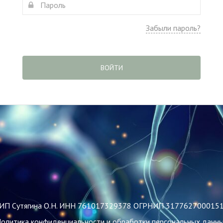
Забыли пароль?
ВОЙТИ
ИП Сутягина О.Н. ИНН 761017329378 ОГРНИП 317762700015
олитика конфиденциальности и обработки персональных данн