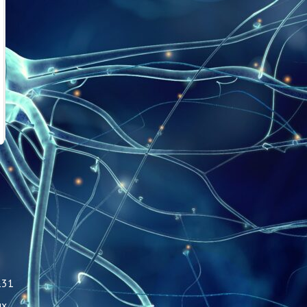
131
ых