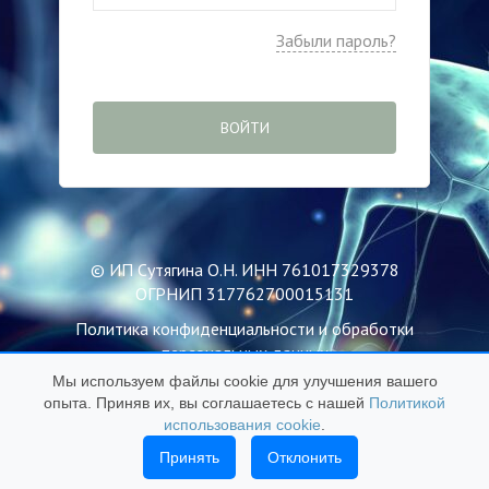
Забыли пароль?
ВОЙТИ
© ИП Сутягина О.Н. ИНН 761017329378
ОГРНИП 317762700015131
Политика конфиденциальности и обработки
персональных данных
Мы используем файлы cookie для улучшения вашего
Пользовательское соглашение
опыта. Приняв их, вы соглашаетесь с нашей
Политикой
Публичная оферта
использования cookie
.
Политика использования файлов Cookie
Принять
Отклонить