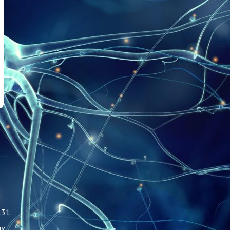
131
ых