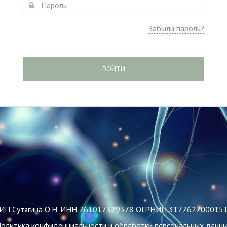
Забыли пароль?
ВОЙТИ
ИП Сутягина О.Н. ИНН 761017329378 ОГРНИП 317762700015
олитика конфиденциальности и обработки персональных данн