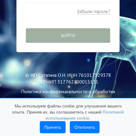
Забыли пароль?
ВОЙТИ
© ИП Сутягина О.Н. ИНН 761017329378
ОГРНИП 317762700015131
Политика конфиденциальности и обработки
персональных данных
Мы используем файлы cookie для улучшения вашего
Пользовательское соглашение
опыта. Приняв их, вы соглашаетесь с нашей
Политикой
Публичная оферта
использования cookie
.
Политика использования файлов Cookie
Принять
Отклонить