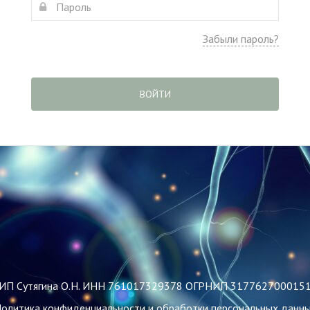
Забыли пароль?
ВОЙТИ
ИП Сутягина О.Н. ИНН 761017329378 ОГРНИП 317762700015
олитика конфиденциальности и обработки персональных данн