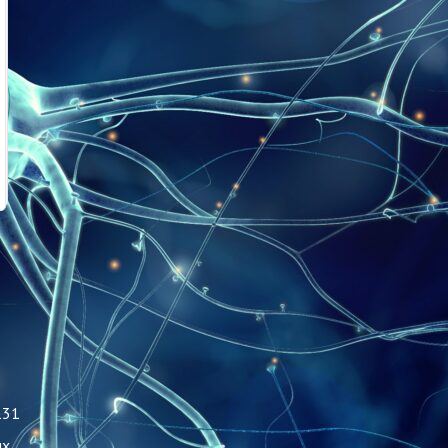
131
ых