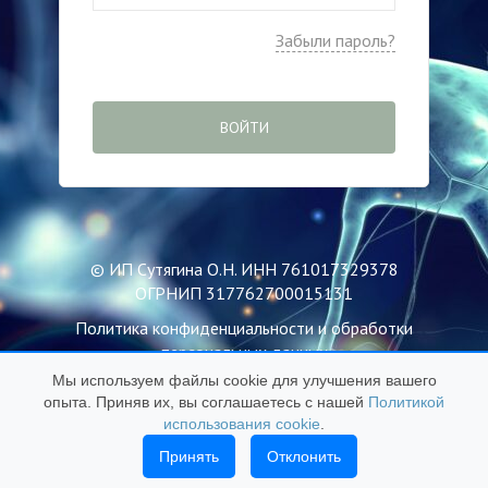
Забыли пароль?
ВОЙТИ
© ИП Сутягина О.Н. ИНН 761017329378
ОГРНИП 317762700015131
Политика конфиденциальности и обработки
персональных данных
Мы используем файлы cookie для улучшения вашего
Пользовательское соглашение
опыта. Приняв их, вы соглашаетесь с нашей
Политикой
Публичная оферта
использования cookie
.
Политика использования файлов Cookie
Принять
Отклонить