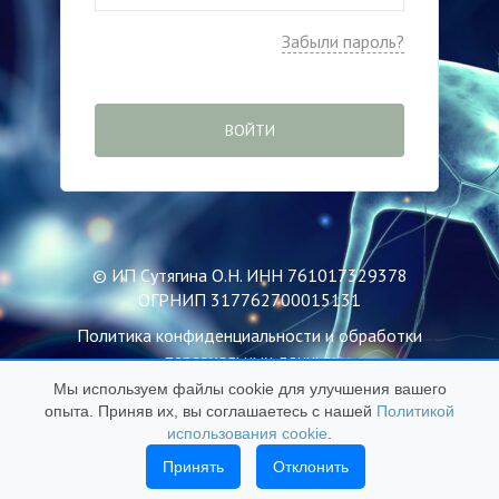
Забыли пароль?
ВОЙТИ
© ИП Сутягина О.Н. ИНН 761017329378
ОГРНИП 317762700015131
Политика конфиденциальности и обработки
персональных данных
Мы используем файлы cookie для улучшения вашего
Пользовательское соглашение
опыта. Приняв их, вы соглашаетесь с нашей
Политикой
Публичная оферта
использования cookie
.
Политика использования файлов Cookie
Принять
Отклонить