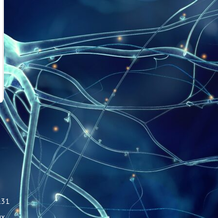
131
ых