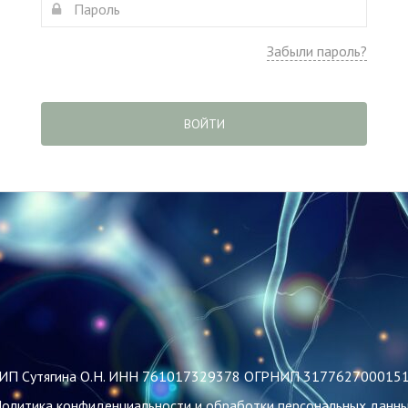
Забыли пароль?
ВОЙТИ
ИП Сутягина О.Н. ИНН 761017329378 ОГРНИП 317762700015
олитика конфиденциальности и обработки персональных данн