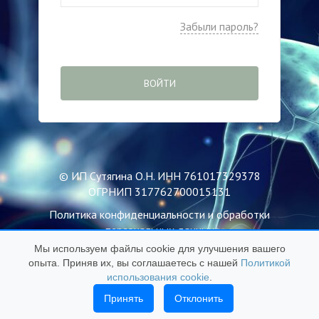
Забыли пароль?
ВОЙТИ
© ИП Сутягина О.Н. ИНН 761017329378
ОГРНИП 317762700015131
Политика конфиденциальности и обработки
персональных данных
Мы используем файлы cookie для улучшения вашего
Пользовательское соглашение
опыта. Приняв их, вы соглашаетесь с нашей
Политикой
Публичная оферта
использования cookie
.
Политика использования файлов Cookie
Принять
Отклонить