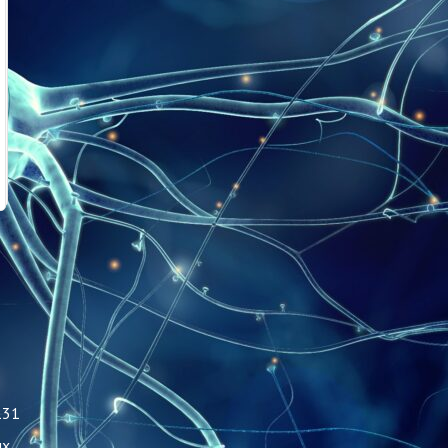
131
ых