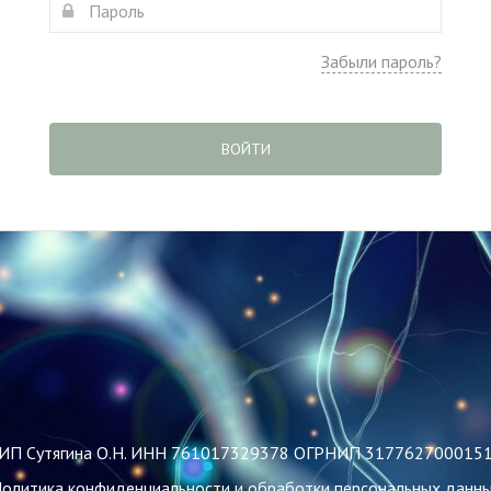
Забыли пароль?
ВОЙТИ
ИП Сутягина О.Н. ИНН 761017329378 ОГРНИП 317762700015
олитика конфиденциальности и обработки персональных данн