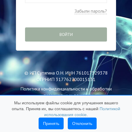
Забыли пароль?
ВОЙТИ
© ИП Сутягина О.Н. ИНН 761017329378
ОГРНИП 317762700015131
Политика конфиденциальности и обработки
персональных данных
Мы используем файлы cookie для улучшения вашего
Пользовательское соглашение
опыта. Приняв их, вы соглашаетесь с нашей
Политикой
Публичная оферта
использования cookie
.
Политика использования файлов Cookie
Принять
Отклонить