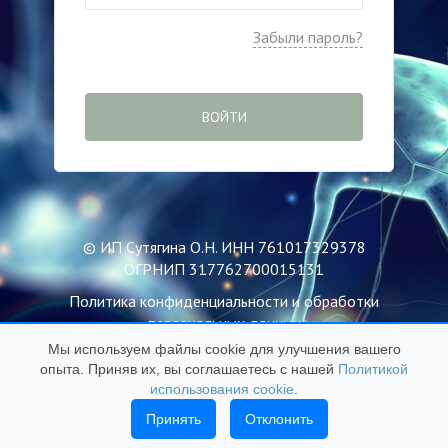
Забыли пароль?
ВОЙТИ
© ИП Сутягина О.Н. ИНН 761017329378
ОГРНИП 317762700015131
Политика конфиденциальности и обработки
персональных данных
Мы используем файлы cookie для улучшения вашего
Пользовательское соглашение
опыта. Приняв их, вы соглашаетесь с нашей
Политикой
Публичная оферта
использования cookie
.
Политика использования файлов Cookie
Принять
Отклонить