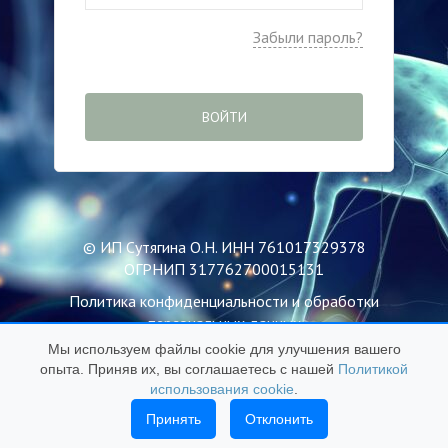
Забыли пароль?
ВОЙТИ
© ИП Сутягина О.Н. ИНН 761017329378
ОГРНИП 317762700015131
Политика конфиденциальности и обработки
персональных данных
Мы используем файлы cookie для улучшения вашего
Пользовательское соглашение
опыта. Приняв их, вы соглашаетесь с нашей
Политикой
Публичная оферта
использования cookie
.
Политика использования файлов Cookie
Принять
Отклонить