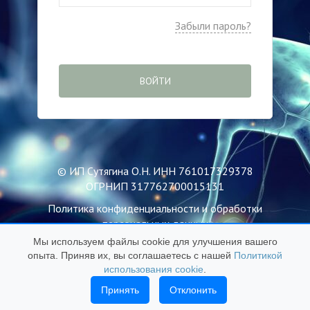
Забыли пароль?
ВОЙТИ
© ИП Сутягина О.Н. ИНН 761017329378
ОГРНИП 317762700015131
Политика конфиденциальности и обработки
персональных данных
Мы используем файлы cookie для улучшения вашего
Пользовательское соглашение
опыта. Приняв их, вы соглашаетесь с нашей
Политикой
Публичная оферта
использования cookie
.
Политика использования файлов Cookie
Принять
Отклонить