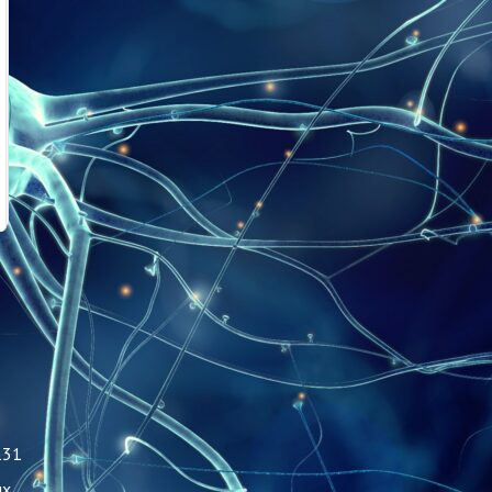
131
ых