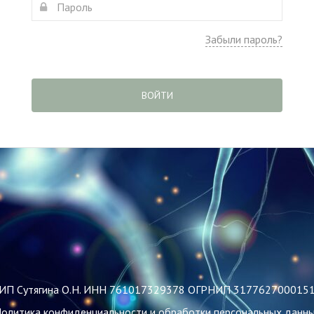
Забыли пароль?
ВОЙТИ
ИП Сутягина О.Н. ИНН 761017329378 ОГРНИП 317762700015
олитика конфиденциальности и обработки персональных данн