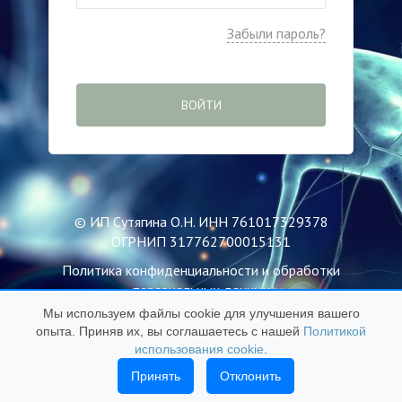
Забыли пароль?
ВОЙТИ
© ИП Сутягина О.Н. ИНН 761017329378
ОГРНИП 317762700015131
Политика конфиденциальности и обработки
персональных данных
Мы используем файлы cookie для улучшения вашего
Пользовательское соглашение
опыта. Приняв их, вы соглашаетесь с нашей
Политикой
Публичная оферта
использования cookie
.
Политика использования файлов Cookie
Принять
Отклонить