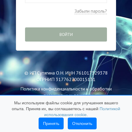
Забыли пароль?
ВОЙТИ
© ИП Сутягина О.Н. ИНН 761017329378
ОГРНИП 317762700015131
Политика конфиденциальности и обработки
персональных данных
Мы используем файлы cookie для улучшения вашего
Пользовательское соглашение
опыта. Приняв их, вы соглашаетесь с нашей
Политикой
Публичная оферта
использования cookie
.
Политика использования файлов Cookie
Принять
Отклонить