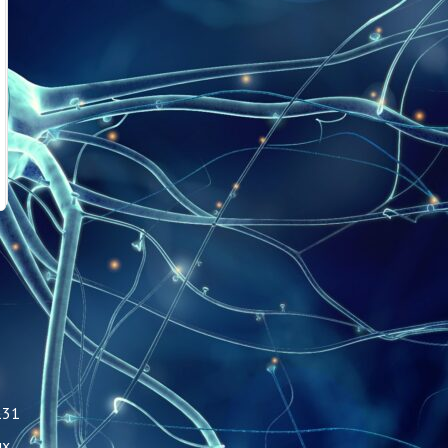
131
ых