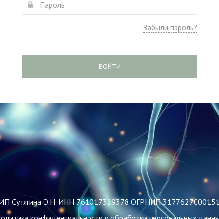
Забыли пароль?
ВОЙТИ
ИП Сутягина О.Н. ИНН 761017329378 ОГРНИП 317762700015
олитика конфиденциальности и обработки персональных данн