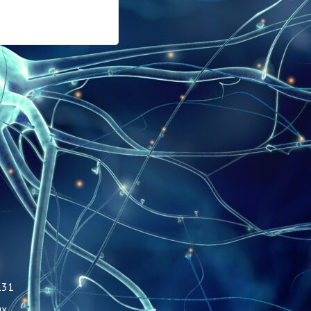
131
ых